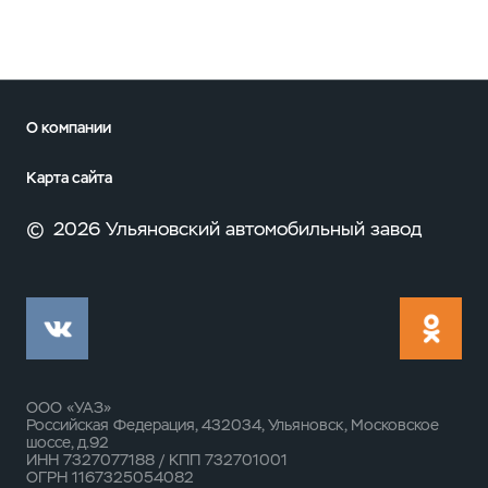
О компании
Карта сайта
©
2026 Ульяновский автомобильный завод
ООО «УАЗ»
Российская Федерация, 432034, Ульяновск, Московское
шоссе, д.92
ИНН 7327077188 / КПП 732701001
ОГРН 1167325054082