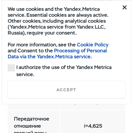
Топливо
Бензин
АИ-92
/95
We use cookies and the Yandex.Metrica
service. Essential cookies are always active.
Коробка
5-ступенчатая
Other cookies, including analytical cookies
передач
механическая
(Yandex.Metrica service from Yandex LLC,
Russia), require your consent.
2-ступенчатая
For more information, see the
Cookie Policy
с электрическим
and Consent to the
Processing of Personal
Раздаточная
приводом
Data via the Yandex.Metrica service
.
коробка
(передаточное число
I authorize the use of the Yandex Metrica
пониженной
service.
передачи i=2,542)
ACCEPT
4×4 с подключаемым
Тип привода
передним приводом
Передаточное
отношение
i=4,625