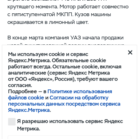
крутящего момента. Мотор работает совместно
с пятиступенчатой МКПП. Кузов машины
окрашивается в лимонный цвет.
В конце марта компания УАЗ начала продажи
новой лимитированной версии внедорожника
Patriot под названием Antarctic Edition.
Мы используем cookie и сервис
Яндекс.Метрика. Обязательные cookie
Специальная модификация посвящена 200-
работают всегда. Остальные cookie, включая
летию открытия Антарктиды. Новинка вышла
аналитические (сервис Яндекс Метрика
ограниченным тиражом в 200 экземпляров.
от ООО «Яндекс», Россия), требуют вашего
согласия.
Подробнее — в
Политике использования
файлов cookie
и
Согласии на обработку
персональных данных посредством сервиса
Яндекс.Метрика
.
Я разрешаю использовать сервис Яндекс
Понравился обзор? Вы можете стать
Метрика.
героем нашего нового материала.