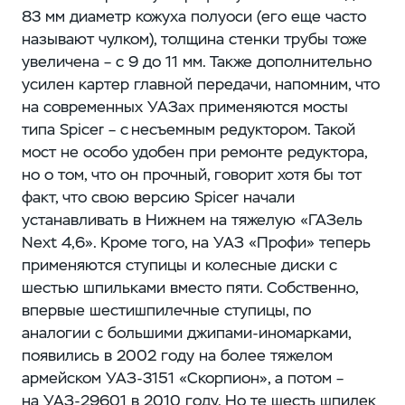
83 мм диаметр кожуха полуоси (его еще часто
называют чулком), толщина стенки трубы тоже
увеличена – ​с 9 до 11 мм. Также дополнительно
усилен картер главной передачи, напомним, что
на современных УАЗах применяются мосты
типа Spicer – ​c несъемным редуктором. Такой
мост не особо удобен при ремонте редуктора,
но о том, что он прочный, говорит хотя бы тот
факт, что свою версию Spicer начали
устанавливать в Нижнем на тяжелую «ГАЗель
Next 4,6». Кроме того, на УАЗ «Профи» теперь
применяются ступицы и колесные диски с
шестью шпильками вместо пяти. Собственно,
впервые шестишпилечные ступицы, по
аналогии с большими джипами-иномарками,
появились в 2002 году на более тяжелом
армейском УАЗ‑3151 «Скорпион», а потом –
​на УАЗ‑29601 в 2010 году. Но те шесть шпилек