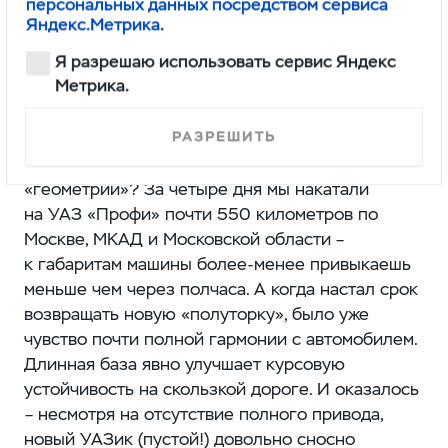
персональных данных посредством сервиса
расположения переднего моста и того,
Яндекс.Метрика
.
что задняя ось размещена почти по середине
Я разрешаю использовать сервис Яндекс
бортовой платформы, на УАЗ‑22602 «Профи»
Метрика.
получается колесная база 3500 мм, а не
2900 мм, как на «ГАЗели».
РАЗРЕШИТЬ
А каково ездить на грузовике такой
«геометрии»? За четыре дня мы накатали
на УАЗ «Профи» почти 550 километров по
Москве, МКАД и Московской области – ​
к габаритам машины более-менее привыкаешь
меньше чем через полчаса. А когда настал срок
возвращать новую «полуторку», ​было уже
чувство почти полной гармонии с автомобилем.
Длинная база явно улучшает курсовую
устойчивость на скользкой дороге. И оказалось
– ​несмотря на отсутствие полного привода,
новый УАЗик (пустой!) довольно сносно