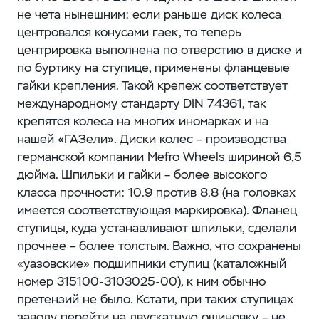
не чета нынешним: если раньше диск колеса
центровался конусами гаек, то теперь
центрировка выполнена по отверстию в диске и
по буртику на ступице, применены фланцевые
гайки крепления. Такой крепеж соответствует
международному стандарту DIN 74361, так
крепятся колеса на многих иномарках и на
нашей «ГАЗели». Диски колес – ​производства
германской компании Mefro Wheels шириной 6,5
дюйма. Шпильки и гайки – ​более высокого
класса прочности: 10.9 против 8.8 (на головках
имеется соответствующая маркировка). Фланец
ступицы, куда устанавливают шпильки, сделали
прочнее – ​более толстым. Важно, что сохранены
«уазовские» подшипники ступиц (​каталожный
номер 315100-3103025-00), к ним обычно
претензий не было. Кстати, при таких ступицах
заводу перейти на двускатную ошиновку – ​не