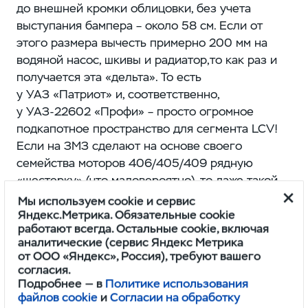
до внешней кромки облицовки, без учета
выступания бампера – ​около 58 см. Если от
этого размера вычесть примерно 200 мм на
водяной насос, шкивы и радиатор,то как раз и
получается эта «дельта». То есть
у УАЗ «Патриот» и, соответственно,
у УАЗ‑22602 «Профи» – ​просто огромное
подкапотное пространство для сегмента LCV!
Если на ЗМЗ сделают на основе своего
семейства моторов 406/405/409 рядную
«шестерку» (что маловероятно), то даже такой
длинный мотор легко поместится под капотом.
Мы используем cookie и сервис
Еще одна причина увеличенной длины – ​
Яндекс.Метрика. Обязательные cookie
работают всегда. Остальные cookie, включая
передняя ось, вынесенная вперед относительно
аналитические (сервис Яндекс Метрика
двигателя и переднего щита кабины. Совсем
от ООО «Яндекс», Россия), требуют вашего
немаленькие передние колеса спрятаны в
согласия.
крыльях и не «залезают» в кабину, как на
Подробнее — в
Политике использования
файлов cookie
и
Согласии на обработку
современных LCV. С учетом такого