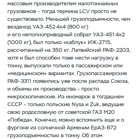
массовым производителем малотоннажных
грузовиков – ​тогда термина LCV просто не
существовало. Меньшей грузоподъемности, чем
вездеход УАЗ‑452 4х4 (800 кг)
и его неполноприводный собрат УАЗ‑451 4х2
(1000 кг), был только «каблук» ИЖ‑2715,
рассчитанный на 350 кг. Латвийский РАФ‑2203,
хотя и был способен тоже нести нагрузку в
тонну, выпускали только в пассажирском или
«медицинском» вариантах. Грузопассажирские
РАФ‑3311 появились уже после распада Союза,
и объемы их производства – ​просто
микроскопические. Из иномарок в тогдашнем
СССР – ​только польские Nysa и Zuk, ведущие
свою родословную от советской ГАЗ М20
«Победа». Конечно, можно вспомнить еще и о
фургоне из солнечной Армении ​ЕрАЗ‑672
грузоподъемностью в тонну. Об этом