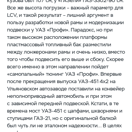
кузова был 107 см, у «ГАЗели» ГАЗ‑3302-90 см.
Все же высота погрузки – ​важный параметр для
LCV, и такой результат – ​лишний аргумент в
пользу разработки новой рамы и модернизации
подвески у УАЗ «Профи». Парадокс, но при
таком высоком расположении платформы
пластмассовый топливный бак разместили
между лонжеронами рамы и очень низко, вместо
того чтобы подвесить его выше и сбоку. Скорее
всего именно в этом направлении пойдет
«самопальный» тюнинг УАЗ «Профи». Впервые
после прекращения выпуска УАЗ‑451 4х2 на
Ульяновском автозаводе поставили на конвейер
неполноприводный автомобиль и при этом
с зависимой передней подвеской. Кстати, в те
времена мост УАЗ‑451 с цапфами, шкворнями и
ступицами ГАЗ‑21, но с оригинальной балкой
был чуть ли не эталоном надежности… В целях