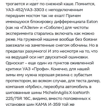
трогается и идет по снежной каше. Помнится,
УАЗ‑452/УАЗ‑3303 с неподключенным
передним мостом так не ехал! Причем
имеющуюся блокировку дифференциала Eaton
(как на «ГАЗели» и «Соболе») для чистоты
эксперимента старались включать как можно
реже. На груженой машине вообще без боязни
заезжали на заметенные снегом обочины. Но ​в
пределах разумного! И это несмотря на то, что
на ведущей оси нет двускатной ошиновки.
Односкат – ​еще один из пунктов оживленной
критики УАЗ «Профи». Конечно, для нашей
зимы ему нужна хорошая резина с зубастым
протектором, во всяком случае, для теста дилер,
​компания «Ирбис», переобула автомобиль в
шипованные шины MichelinAgilis X-IceNorth
225/75R 16C, видимо, вместо положенных к
установке шин КАМА И‑359 той же