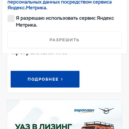
персональных данных посредством сервиса
Яндекс.Метрика
.
Я разрешаю использовать сервис Яндекс
Метрика.
Твоя Свобода на 219 000 рублей
РАЗРЕШИТЬ
ближе с фирменными
программами УАЗ
ПОДРОБНЕЕ